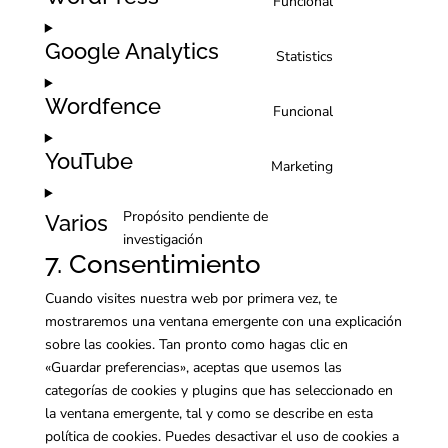
Funcional
Consent
google-
to
recaptcha
Google Analytics
Statistics
service
Consent
wordpress
to
Wordfence
Funcional
service
Consent
google-
to
YouTube
analytics
Marketing
service
Consent
wordfence
to
Propósito pendiente de
Varios
service
Consent
investigación
youtube
7. Consentimiento
to
service
Cuando visites nuestra web por primera vez, te
varios
mostraremos una ventana emergente con una explicación
sobre las cookies. Tan pronto como hagas clic en
«Guardar preferencias», aceptas que usemos las
categorías de cookies y plugins que has seleccionado en
la ventana emergente, tal y como se describe en esta
política de cookies. Puedes desactivar el uso de cookies a