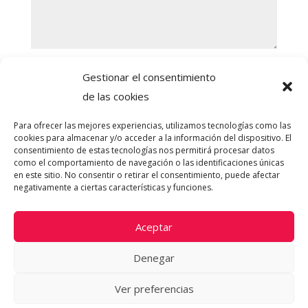
Nuevo campo
Gestionar el consentimiento
Acepto la política de privacidad
de las cookies
Enviar
=
10 + 12
Para ofrecer las mejores experiencias, utilizamos tecnologías como las
cookies para almacenar y/o acceder a la información del dispositivo. El
consentimiento de estas tecnologías nos permitirá procesar datos
como el comportamiento de navegación o las identificaciones únicas
en este sitio. No consentir o retirar el consentimiento, puede afectar
negativamente a ciertas características y funciones.
Aceptar
Política de cookies (UE)
Aviso Legal
Política de privacidad
Denegar
Ver preferencias