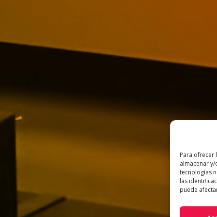
Para ofrecer 
almacenar y/o
tecnologías 
las identifica
puede afectar