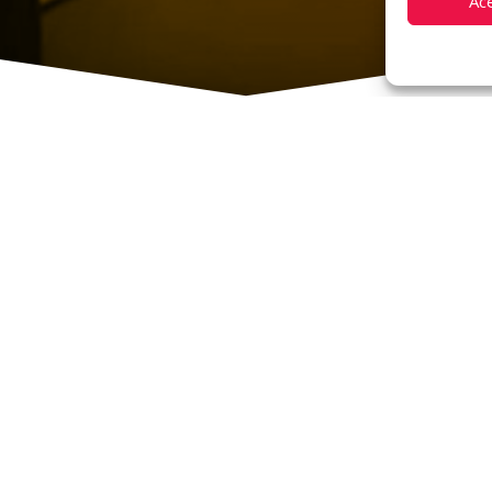
Ac
ta?
 la Realidad Aumentada y
lo mejor de cada una de
Haz cl
a Realidad Virtual y el
marketin
en un entorno real en el
tuales.