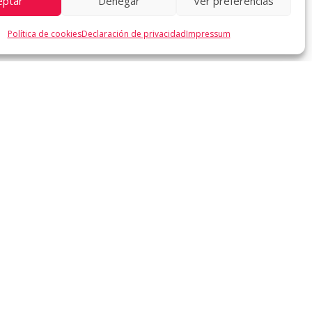
eptar
Denegar
Ver preferencias
Política de cookies
Declaración de privacidad
Impressum
ic para aceptar cookies de
g y permitir este contenido