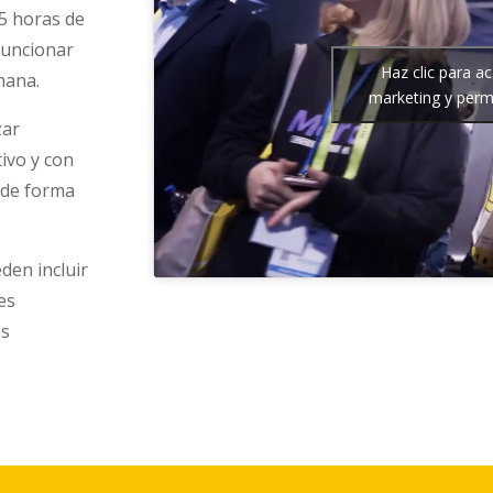
5 horas de
funcionar
Haz clic para a
mana.
marketing y permi
zar
tivo y con
s de forma
den incluir
es
os